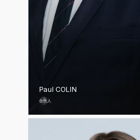
Paul COLIN
合伙人
Aurélie
MOUCHEL