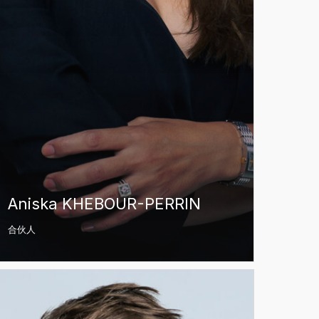
Aniska KHEBOUR-PERRIN
合伙人
rôme
TORE