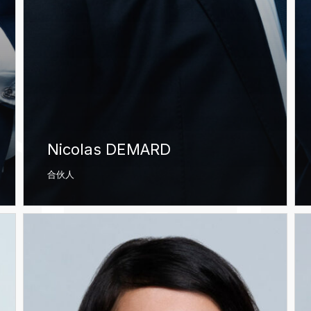
Nicolas DEMARD
合伙人
Julie
Ani
LAYAT
KH
PE