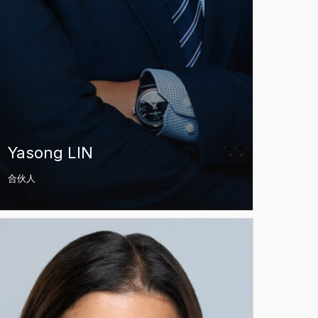
Yasong LIN
合伙人
ska
EBOUR-
RRIN