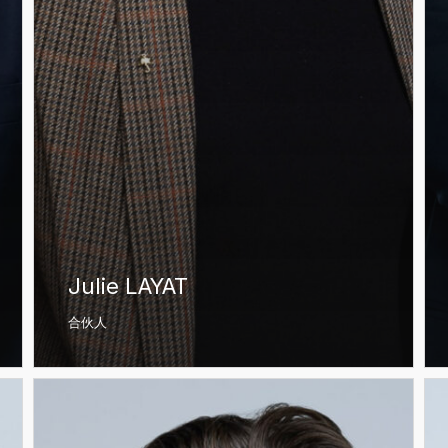
Julie LAYAT
合伙人
Benoît
Jé
WILLAY
RE