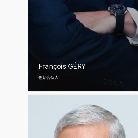
François GÉRY
创始合伙人
Paul
COLIN