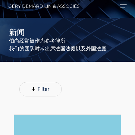
Menu
Skip
to
main
content
新闻
伯尚经常被作为参考律所。
我们的团队时常出席法国法庭以及外国法庭。
Filter
五
月
天