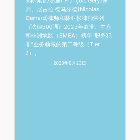
(Nicolas
弗朗索瓦·杰里( François Géry)律
Demard)
师、尼古拉·德马尔德(Nicolas
律
Demard)律师和林亚松律师荣列
师
《法律500强》2023年欧洲、中东
和
和非洲地区（EMEA）榜单“职务犯
林
罪”业务领域的第二等级（Tier
亚
2）。
松
2023年8月23日
律
师
荣
列
《法
律
500
强》
2023