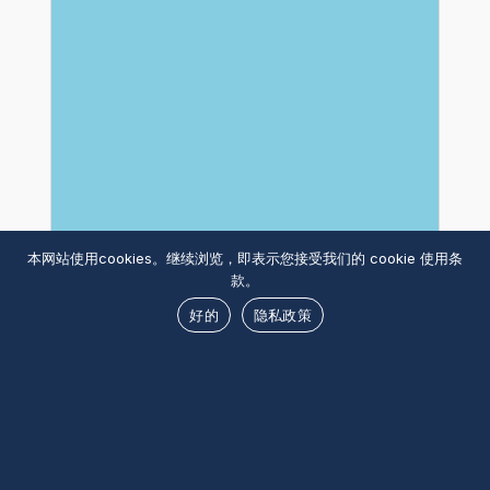
年
欧
洲、
中
东
和
非
洲
地
本网站使用cookies。继续浏览，即表示您接受我们的 cookie 使用条
区
款。
（EMEA）
好的
隐私政策
榜
单
GÉRY
“职
DEMARD
务
LIN
犯
&
罪”
PARTNERS