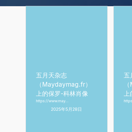
五
五
月
月
天
天
杂
杂
志
志
（Maydaymag.fr）
（Mayda
上
上
的
的
保
保
五月天杂志
五
罗-
罗-
（Maydaymag.fr）
（M
科
科
上的保罗-科林肖像
上
林
林
https://www.may…
http
肖
肖
2025年5月28日
像
像