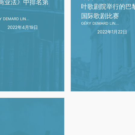
《法
商业法》中排名第
助
叶歌剧院举行的巴
律
了
国际歌剧比赛
500
在
Y DEMARD LIN…
GÉRY DEMARD LIN…
强》
巴
2022年4月19日
2022年1月22日
2023
黎
年
加
欧
尼
洲、
叶
中
歌
东
剧
和
院
非
举
洲
行
地
的
D
区
巴
（EMEA）
黎
榜
国
RS