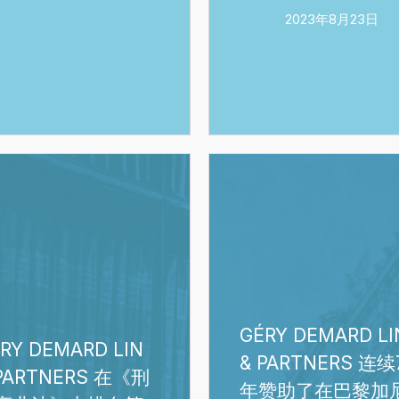
德
2023年8月23日
马
尔
德
(Nicolas
Demard)
律
GÉRY
师
D
DEMARD
和
LIN
林
&
亚
RS
PARTNERS
松
连
律
续
师
GÉRY DEMARD LI
7
RY DEMARD LIN
荣
年
& PARTNERS 连续
PARTNERS 在《刑
列
赞
年赞助了在巴黎加