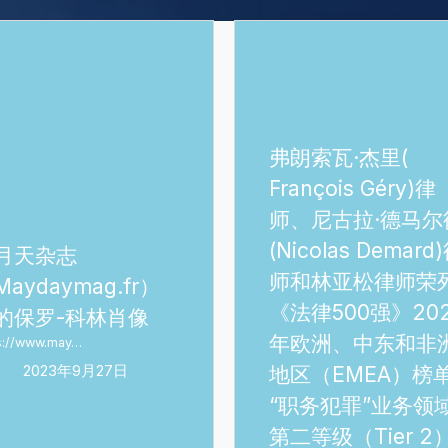
弗
朗
索
瓦
·
弗朗索瓦·杰里(
ymag.fr）
杰
François Géry)律
里
师、尼古拉·德马尔
(
(Nicolas Demard
François
月天杂志
Géry)
师和林亚松律师荣
aydaymag.fr）
律
《法律500强》20
的保罗-科林肖像
师、
年欧洲、中东和非
s://www.may…
尼
2023年9月27日
地区（EMEA）榜
古
“职务犯罪”业务领
拉
第二等级（Tier 2
·