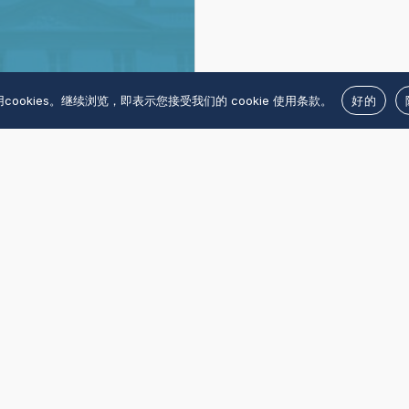
单
际
“职
歌
务
剧
RY DEMARD LIN
犯
比
cookies。继续浏览，即表示您接受我们的 cookie 使用条款。
好的
PARTNERS 律师事
罪”
赛
业
所被中国驻法国大
务
馆聘请为常年法律
领
问。
域
2016年1月1日
的
第
二
等
级
（Tier
2）。