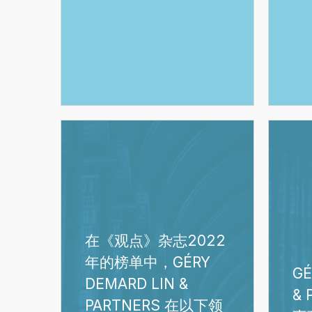
在
GÉRY
《观
DEMAR
点》
LIN
杂
&
志
PARTNE
2022
在
在《观点》杂志2022
年
《刑
年的榜单中，GÉRY
的
事
GÉ
榜
商
DEMARD LIN &
& 
单
业
PARTNERS 在以下领