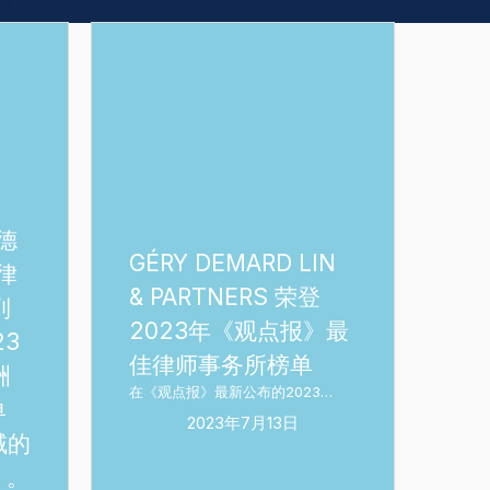
GÉRY
DEMARD
LIN
&
PARTNERS
荣
登
德
2023
GÉRY DEMARD LIN
)律
年
& PARTNERS 荣登
《观
列
2023年《观点报》最
点
23
佳律师事务所榜单
报》
洲
最
在《观点报》最新公布的2023…
单
佳
2023年7月13日
域的
律
）。
师