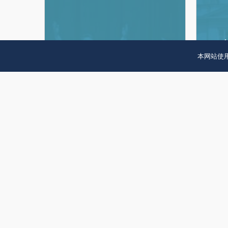
即
剧
律
属
比
师
于
赛
事
GÉ
法
务
本网站使用
& 
国
所
巴黎国际歌剧比赛
务
最
被
GÉRY DEMARD LIN…
佳
使
中
2017年1月20日
律
顾
国
师
驻
事
法
务
国
所。
大
使
馆
聘
请