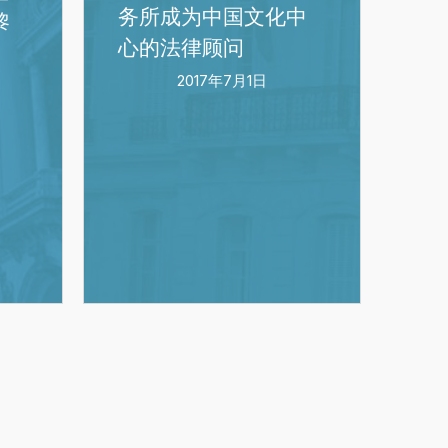
成
务所成为中国文化中
黎
为
心的法律顾问
中
2017年7月1日
国
文
化
中
心
的
法
律
顾
问