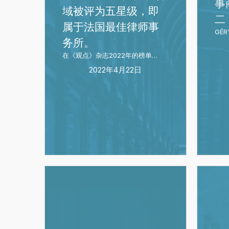
事
中，
法》
域被评为五星级，即
二
GÉRY
中
属于法国最佳律师事
DEMARD
排
GÉR
务所。
LIN
名
在《观点》杂志2022年的榜单…
&
第
2022年4月22日
PARTNERS
二
在
以
下
领
域
被
评
巴
GÉRY
为
黎
DEMAR
五
国
LIN
星
际
&
级，
歌
PARTNE