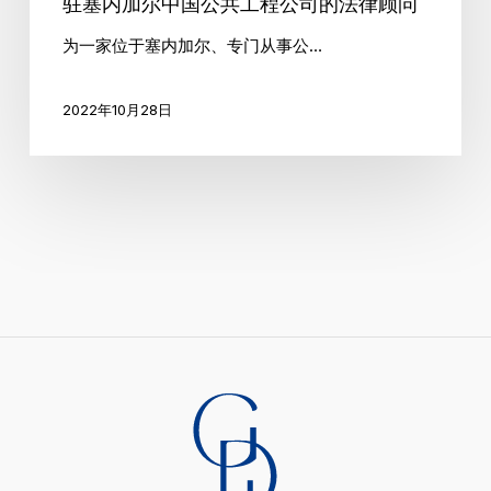
驻塞内加尔中国公共工程公司的法律顾问
工
榜
荣
程
单
列
为一家位于塞内加尔、专门从事公…
公
《法
司
律
2022年10月28日
的
500
法
强》
律
2023
顾
年
问
欧
洲、
中
东
和
非
洲
地
区