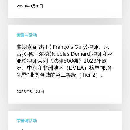
2023年8月31日
和
诉
前
弗
程
荣誉与活动
朗
序
索
服
弗朗索瓦·杰里( François Géry)律师、尼
瓦
古拉·德马尔德(Nicolas Demard)律师和林
务
·
亚松律师荣列《法律500强》2023年欧
洲、中东和非洲地区（EMEA）榜单“职务
杰
犯罪”业务领域的第二等级（Tier 2）。
里
(
François
2023年8月23日
Géry)
律
GÉRY
师、
荣誉与活动
DEMARD
尼