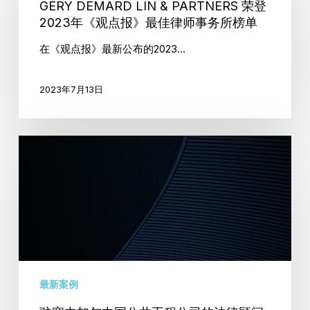
LIN
古
GÉRY DEMARD LIN & PARTNERS 荣登
&
拉
2023年《观点报》最佳律师事务所榜单
PARTNERS
·
在《观点报》最新公布的2023…
荣
德
登
马
2023年7月13日
2023
尔
年
德
《观
(Nicolas
驻
点
Demard)
塞
报》
律
内
最
师
加
佳
和
尔
律
林
中
师
亚
国
事
松
公
务
律
最新案例
共
所
师