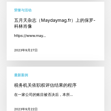
五
家
荣誉与活动
月
天
五月天杂志（Maydaymag.fr）上的保罗-
杂
科林肖像
志
https://www.may…
（Maydaymag.fr）
上
2023年9月27日
的
保
罗-
税
科
最新案例
务
林
机
税务机关依职权评估结果的程序
肖
关
像
在一家公司的账目被否决后，本所…
依
职
2023年9月22日
权