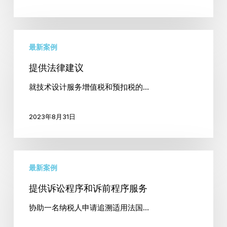
评
估
提
结
最新案例
供
果
法
的
提供法律建议
律
程
就技术设计服务增值税和预扣税的…
建
序
议
2023年8月31日
提
最新案例
供
诉
提供诉讼程序和诉前程序服务
讼
协助一名纳税人申请追溯适用法国…
程
序