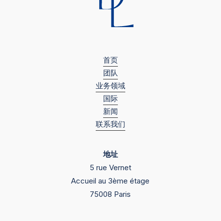
（EMEA）
榜
单
“职
首页
务
团队
犯
业务领域
罪”
国际
业
新闻
务
联系我们
领
域
地址
的
5 rue Vernet
第
Accueil au 3ème étage
二
75008 Paris
等
级