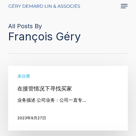
Menu
Skip
to
main
All Posts By
content
François Géry
在
未分类
接
管
在接管情况下寻找买家
情
业务描述 公司业务：公司一直专…
况
下
2023年9月27日
寻
找
买