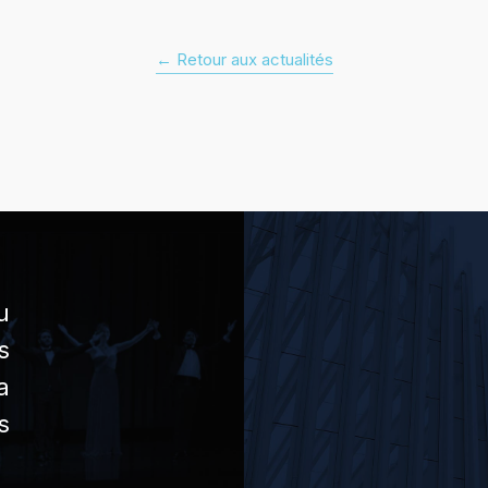
← Retour aux actualités
u
s
a
s