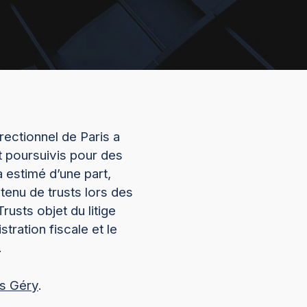
ectionnel de Paris a
t poursuivis pour des
a estimé d’une part,
ntenu de trusts lors des
rusts objet du litige
tration fiscale et le
.
is Géry
.