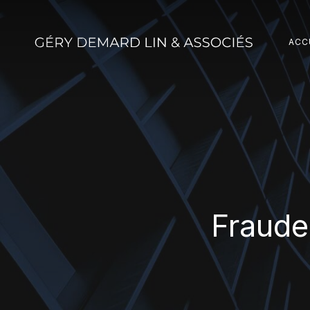
Skip
to
ACC
main
content
Fraude 