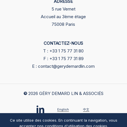
ADRESSE
5 rue Vernet
Accueil au 3ème étage
75008 Paris
CONTACTEZ-NOUS
T : +33 1 75 77 31 80
F : +33 1 75 77 31 89
E : contact@gerydemardlin.com
©
2026
GÉRY DEMARD LIN & ASSOCIÉS
English
中文
Ce site utilise des cookies. En continuant la navigation, vous
Mentions légales
Politique de confidentialité
acceptez nos conditions d'utilisation des cookies.