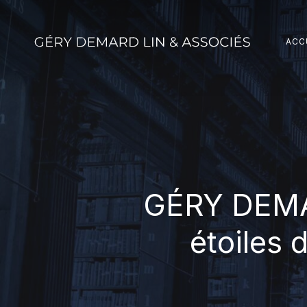
Skip
to
ACC
main
content
GÉRY DEMAR
étoiles 