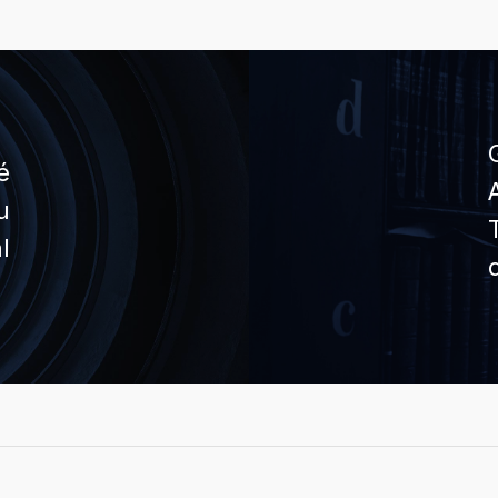
é
u
l